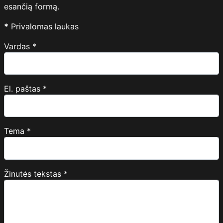
esančią formą.
*
Privalomas laukas
Vardas
*
El. paštas
*
Tema
*
Žinutės tekstas
*