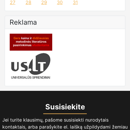
27
28
29
30
31
Reklama
Susisiekite
Jei turite klausimų, pašome susisiekti nurodytais
kontaktais, arba parašykite el. laišką užpildydami žemiau