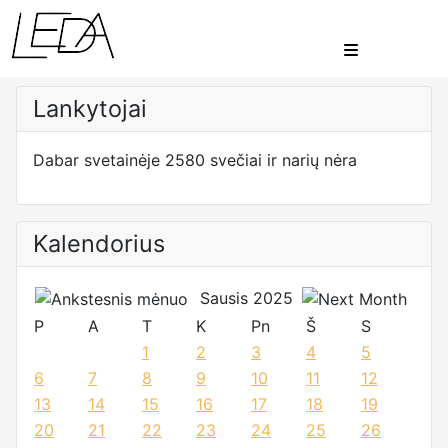
Lankytojai
Dabar svetainėje 2580 svečiai ir narių nėra
Kalendorius
Sausis 2025
P
A
T
K
Pn
Š
S
1
2
3
4
5
6
7
8
9
10
11
12
13
14
15
16
17
18
19
20
21
22
23
24
25
26