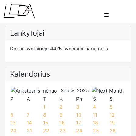
Lankytojai
Dabar svetainėje 4475 svečiai ir narių nėra
Kalendorius
Sausis 2025
P
A
T
K
Pn
Š
S
1
2
3
4
5
6
7
8
9
10
11
12
13
14
15
16
17
18
19
20
21
22
23
24
25
26