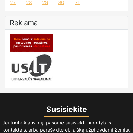
27
28
29
30
31
Reklama
Susisiekite
Jei turite klausimų, pašome susisiekti nurodytais
kontaktais, arba parašykite el. laišką užpildydami žemiau