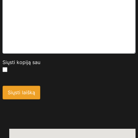
Siųsti kopiją sau
Saugos kodas
*
Siųsti laišką