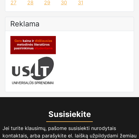
27
28
29
30
31
Reklama
Susisiekite
Jei turite klausimų, pašome susisiekti nurodytais
kontaktais, arba parašykite el. laišką užpildydami žemiau