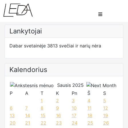
Lankytojai
Dabar svetainėje 3813 svečiai ir narių nėra
Kalendorius
Sausis 2025
P
A
T
K
Pn
Š
S
1
2
3
4
5
6
7
8
9
10
11
12
13
14
15
16
17
18
19
20
21
22
23
24
25
26