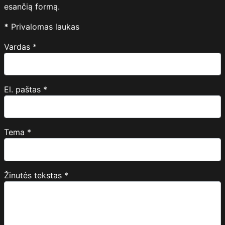
esančią formą.
*
Privalomas laukas
Vardas
*
El. paštas
*
Tema
*
Žinutės tekstas
*