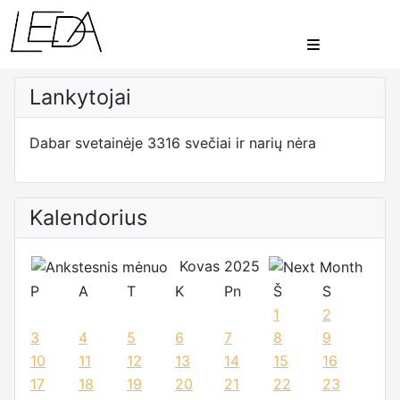
Lankytojai
Dabar svetainėje 3316 svečiai ir narių nėra
Kalendorius
Kovas 2025
P
A
T
K
Pn
Š
S
1
2
3
4
5
6
7
8
9
10
11
12
13
14
15
16
17
18
19
20
21
22
23