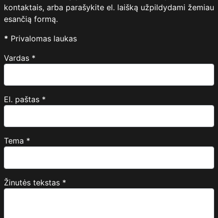
kontaktais, arba parašykite el. laišką užpildydami žemiau
esančią formą.
*
Privalomas laukas
Vardas
*
El. paštas
*
Tema
*
Žinutės tekstas
*