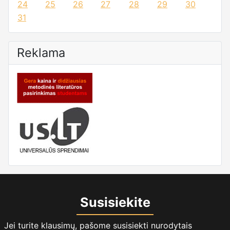
24
25
26
27
28
29
30
31
Reklama
Susisiekite
Jei turite klausimų, pašome susisiekti nurodytais