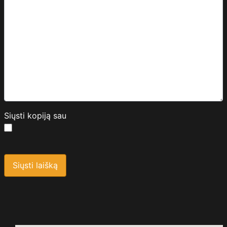
Siųsti kopiją sau
Saugos kodas
*
Siųsti laišką