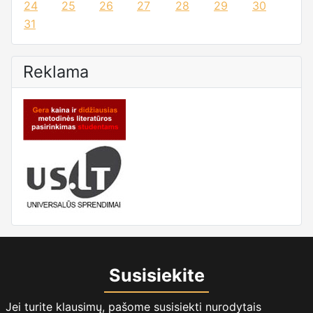
24
25
26
27
28
29
30
31
Reklama
Susisiekite
Jei turite klausimų, pašome susisiekti nurodytais