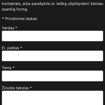
kontaktais, arba parašykite el. laišką užpildydami žemiau
esančią formą.
*
Privalomas laukas
Vardas
*
El. paštas
*
Tema
*
Žinutės tekstas
*