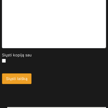
Siųsti kopiją sau
Saugos kodas
*
Siųsti laišką