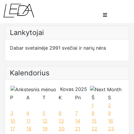
Lankytojai
Dabar svetainėje 2991 svečiai ir narių nėra
Kalendorius
Kovas 2025
P
A
T
K
Pn
Š
S
1
2
3
4
5
6
7
8
9
10
11
12
13
14
15
16
17
18
19
20
21
22
23