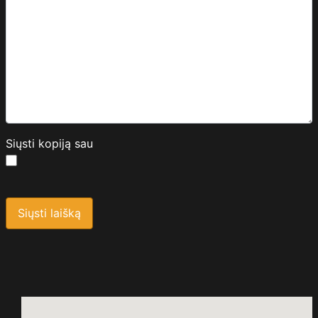
Siųsti kopiją sau
Saugos kodas
*
Siųsti laišką