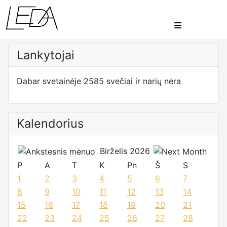
Lankytojai
Dabar svetainėje 2585 svečiai ir narių nėra
Kalendorius
Birželis 2026
P
A
T
K
Pn
Š
S
1
2
3
4
5
6
7
8
9
10
11
12
13
14
15
16
17
18
19
20
21
22
23
24
25
26
27
28