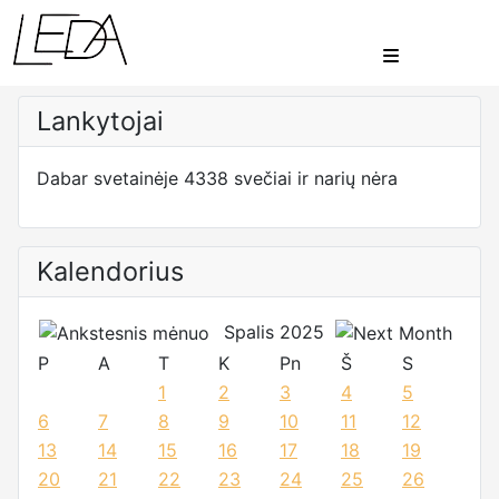
Lankytojai
Dabar svetainėje 4338 svečiai ir narių nėra
Kalendorius
Spalis 2025
P
A
T
K
Pn
Š
S
1
2
3
4
5
6
7
8
9
10
11
12
13
14
15
16
17
18
19
20
21
22
23
24
25
26