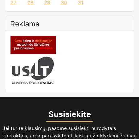
27
28
29
30
31
Reklama
Susisiekite
Jei turite klausimų, pašome susisiekti nurodytais
kontaktais, arba parašykite el. laišką užpildydami žemiau