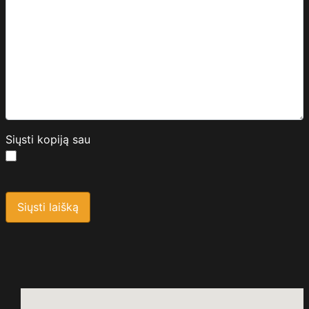
Siųsti kopiją sau
Saugos kodas
*
Siųsti laišką