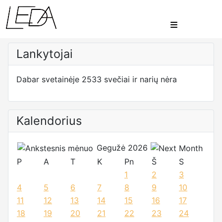
Lankytojai
Dabar svetainėje 2533 svečiai ir narių nėra
Kalendorius
Gegužė 2026
P
A
T
K
Pn
Š
S
1
2
3
4
5
6
7
8
9
10
11
12
13
14
15
16
17
18
19
20
21
22
23
24