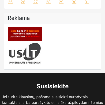
25
26
27
28
29
30
31
Reklama
Susisiekite
Jei turite klausimų, pašome susisiekti nurodytais
kontaktais, arba parašykite el. laišką užpildydami žemiau