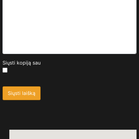
Siųsti kopiją sau
Saugos kodas
*
Siųsti laišką